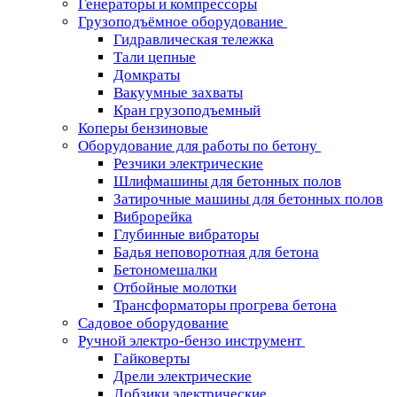
Генераторы и компрессоры
Грузоподъёмное оборудование
Гидравлическая тележка
Тали цепные
Домкраты
Вакуумные захваты
Кран грузоподъемный
Коперы бензиновые
Оборудование для работы по бетону
Резчики электрические
Шлифмашины для бетонных полов
Затирочные машины для бетонных полов
Виброрейка
Глубинные вибраторы
Бадья неповоротная для бетона
Бетономешалки
Отбойные молотки
Трансформаторы прогрева бетона
Садовое оборудование
Ручной электро-бензо инструмент
Гайковерты
Дрели электрические
Лобзики электрические