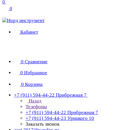
0
0
Кабинет
0
Сравнение
0
Избранное
0
Корзина
+7 (911) 594-44-22
Прибрежная 7
Назад
Телефоны
+7 (911) 594-44-22
Прибрежная 7
+7 (911) 594-44-23
Урицкого 10
Заказать звонок
acst.2017@yandex.ru